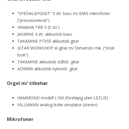
“SPESIALBYGGET” 5 str. bass m/ EMG mikrofoner
(“pressisionlook”)
YAMAHA TRB 5 (5 str.)
JASMINE 4 str. akkustisk bass
TAKAMINE PT05E akkustisk gitar
GITAR WORKSHOP el-gitar m/ Dimartzio mik. (“strat-
look”)
TAKAMINE akkustisk stålstr. gitar
ADMIRA akkustisk nylonstr. gitar
Orgel m/ tilbehør
HAMMOND modell L100 (foreløpig uten LEZLIE)
HILLMANN analog lezlie-simulator (stereo)
Mikrofoner