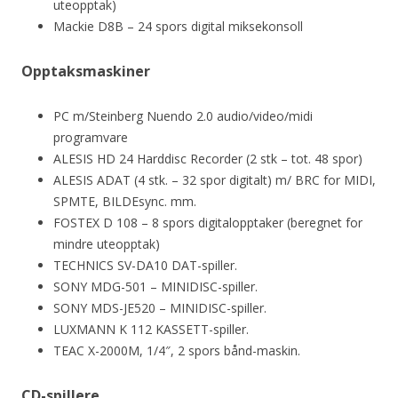
uteopptak)
Mackie D8B – 24 spors digital miksekonsoll
Opptaksmaskiner
PC m/Steinberg Nuendo 2.0 audio/video/midi
programvare
ALESIS HD 24 Harddisc Recorder (2 stk – tot. 48 spor)
ALESIS ADAT (4 stk. – 32 spor digitalt) m/ BRC for MIDI,
SPMTE, BILDEsync. mm.
FOSTEX D 108 – 8 spors digitalopptaker (beregnet for
mindre uteopptak)
TECHNICS SV-DA10 DAT-spiller.
SONY MDG-501 – MINIDISC-spiller.
SONY MDS-JE520 – MINIDISC-spiller.
LUXMANN K 112 KASSETT-spiller.
TEAC X-2000M, 1/4″, 2 spors bånd-maskin.
CD-spillere