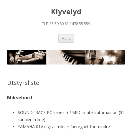
Klyvelyd
TLF: 35 59 80 63 / 478 55 559
Skip to content
Menu
Utstyrsliste
Miksebord
SOUNDTRACS PC series m/ MIDI mute-automasjon (32
kanaler in-line)
YAMAHA 01V digital mikser (beregnet for mindre