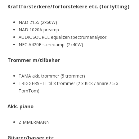
Kraftforsterkere/forforstekere etc. (for lytting)
NAD 2155 (2x60W)
NAD 1020A preamp
AUDIOSOURCE equalizer/spectrumanalysor.
NEC A420E stereoamp. (2x40W)
Trommer m/tilbehør
TAMA akk. trommer (5 trommer)
TRIGGERSETT til 8 trommer (2 x Kick / Snare / 5 x
TomTom)
Akk. piano
ZIMMERMANN
Gitarer/basser etc.